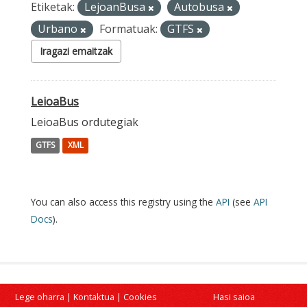
Etiketak:
LejoanBusa
Autobusa
Urbano
Formatuak:
GTFS
Iragazi emaitzak
LeioaBus
LeioaBus ordutegiak
GTFS
XML
You can also access this registry using the
API
(see
API
Docs
).
Lege oharra
|
Kontaktua
|
Cookies
Hasi saioa