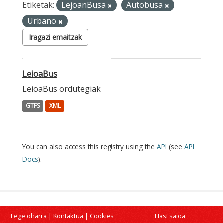
Etiketak:
LejoanBusa
Autobusa
Urbano
Iragazi emaitzak
LeioaBus
LeioaBus ordutegiak
GTFS
XML
You can also access this registry using the
API
(see
API
Docs
).
Lege oharra
|
Kontaktua
|
Cookies
Hasi saioa