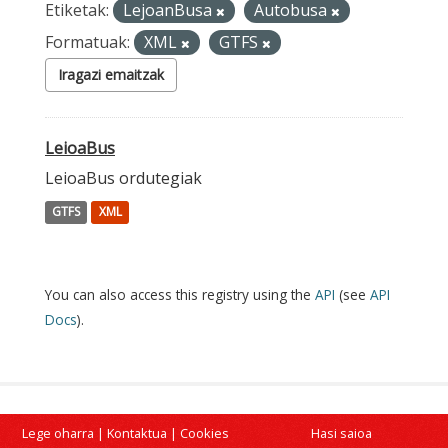
Etiketak:
LejoanBusa
Autobusa
Formatuak:
XML
GTFS
Iragazi emaitzak
LeioaBus
LeioaBus ordutegiak
GTFS
XML
You can also access this registry using the
API
(see
API
Docs
).
Lege oharra
|
Kontaktua
|
Cookies
Hasi saioa