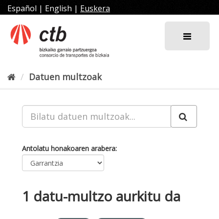
Joan
Español
|
English
|
Euskera
edukira
Datuen multzoak
Antolatu honakoaren arabera
1 datu-multzo aurkitu da