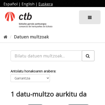
Joan
Español
|
English
|
Euskera
edukira
Datuen multzoak
Antolatu honakoaren arabera
1 datu-multzo aurkitu da