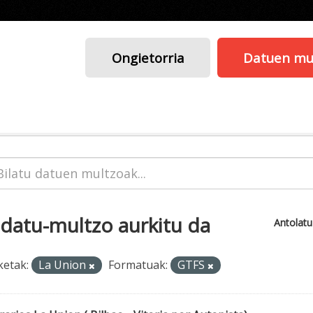
Ongietorria
Datuen mu
 datu-multzo aurkitu da
Antolat
ketak:
La Union
Formatuak:
GTFS