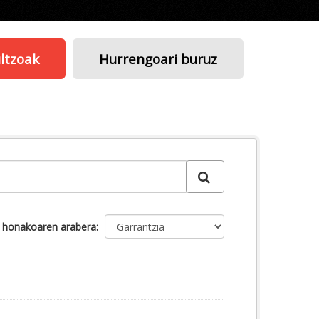
ltzoak
Hurrengoari buruz
u honakoaren arabera