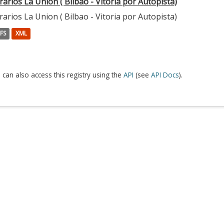
arios La Union ( Bilbao - Vitoria por Autopista)
arios La Union ( Bilbao - Vitoria por Autopista)
FS
XML
 can also access this registry using the
API
(see
API Docs
).