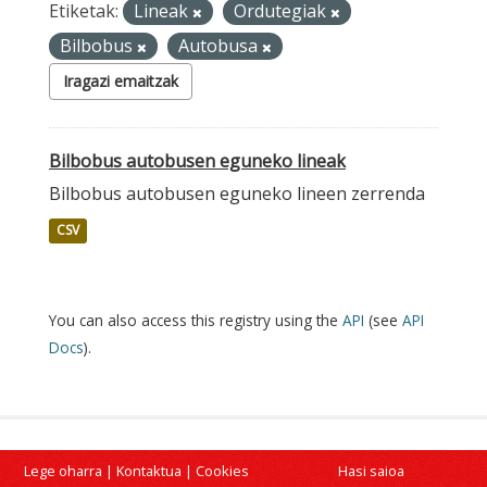
Etiketak:
Lineak
Ordutegiak
Bilbobus
Autobusa
Iragazi emaitzak
Bilbobus autobusen eguneko lineak
Bilbobus autobusen eguneko lineen zerrenda
CSV
You can also access this registry using the
API
(see
API
Docs
).
Lege oharra
|
Kontaktua
|
Cookies
Hasi saioa