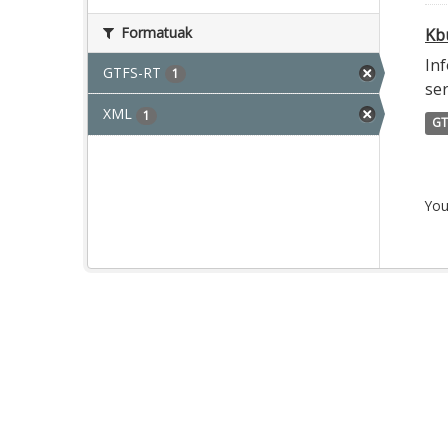
Formatuak
Kbu
Inf
GTFS-RT
1
ser
XML
1
GT
You