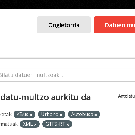
Ongietorria
Datuen mu
 datu-multzo aurkitu da
Antolat
ketak:
KBus
Urbano
Autobusa
rmatuak:
XML
GTFS-RT