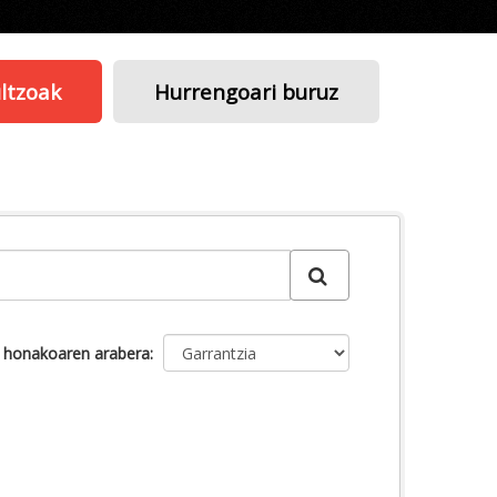
ltzoak
Hurrengoari buruz
u honakoaren arabera