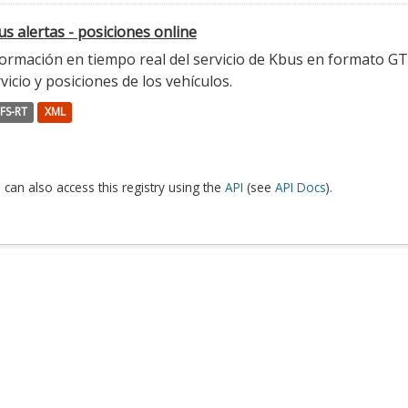
s alertas - posiciones online
ormación en tiempo real del servicio de Kbus en formato GTFS
vicio y posiciones de los vehículos.
FS-RT
XML
 can also access this registry using the
API
(see
API Docs
).