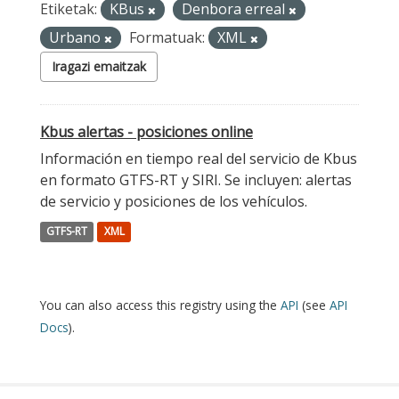
Etiketak:
KBus
Denbora erreal
Urbano
Formatuak:
XML
Iragazi emaitzak
Kbus alertas - posiciones online
Información en tiempo real del servicio de Kbus
en formato GTFS-RT y SIRI. Se incluyen: alertas
de servicio y posiciones de los vehículos.
GTFS-RT
XML
You can also access this registry using the
API
(see
API
Docs
).