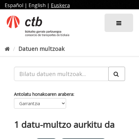
Joan
Español
|
English
|
Euskera
edukira
Datuen multzoak
Antolatu honakoaren arabera
1 datu-multzo aurkitu da