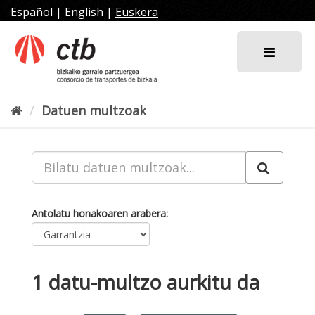
Joan
Español
|
English
|
Euskera
edukira
Datuen multzoak
Antolatu honakoaren arabera
1 datu-multzo aurkitu da