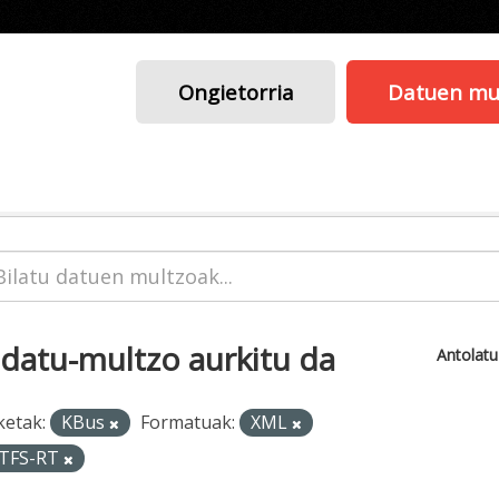
Ongietorria
Datuen mu
 datu-multzo aurkitu da
Antolat
ketak:
KBus
Formatuak:
XML
TFS-RT