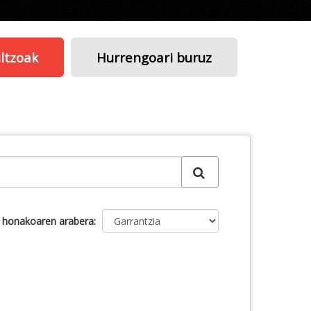
ltzoak
Hurrengoari buruz
u honakoaren arabera