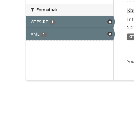
Formatuak
Kbu
Inf
GTFS-RT
1
ser
XML
1
GT
You