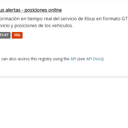
s alertas - posiciones online
ormación en tiempo real del servicio de Kbus en formato GTFS
vicio y posiciones de los vehículos.
FS-RT
XML
 can also access this registry using the
API
(see
API Docs
).