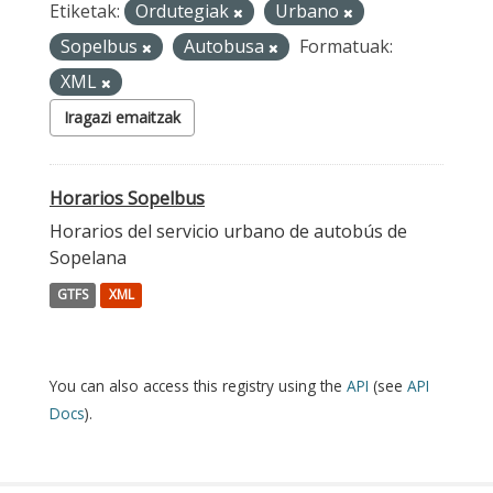
Etiketak:
Ordutegiak
Urbano
Sopelbus
Autobusa
Formatuak:
XML
Iragazi emaitzak
Horarios Sopelbus
Horarios del servicio urbano de autobús de
Sopelana
GTFS
XML
You can also access this registry using the
API
(see
API
Docs
).