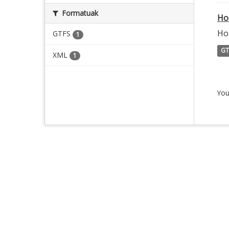
Formatuak
Ho
Ho
GTFS
1
GT
XML
1
You