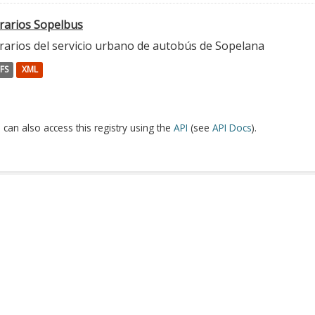
rarios Sopelbus
rarios del servicio urbano de autobús de Sopelana
FS
XML
 can also access this registry using the
API
(see
API Docs
).