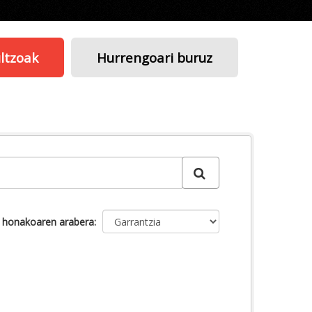
ltzoak
Hurrengoari buruz
u honakoaren arabera