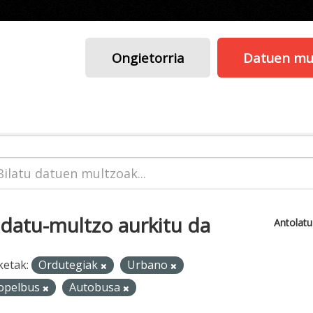
Ongietorria
Datuen mu
 datu-multzo aurkitu da
Antolat
ketak:
Ordutegiak
Urbano
opelbus
Autobusa