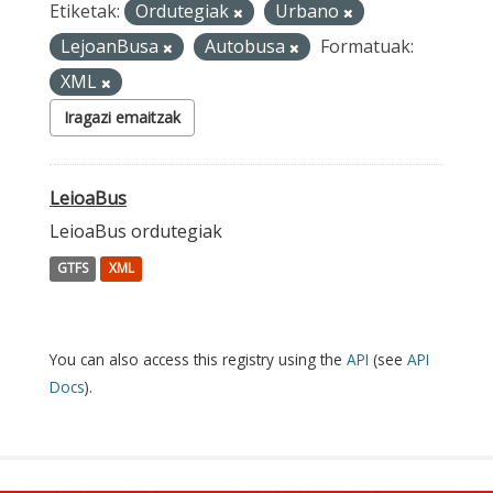
Etiketak:
Ordutegiak
Urbano
LejoanBusa
Autobusa
Formatuak:
XML
Iragazi emaitzak
LeioaBus
LeioaBus ordutegiak
GTFS
XML
You can also access this registry using the
API
(see
API
Docs
).