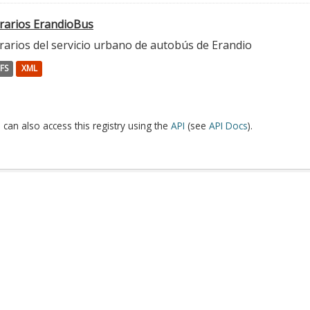
rarios ErandioBus
rarios del servicio urbano de autobús de Erandio
FS
XML
 can also access this registry using the
API
(see
API Docs
).