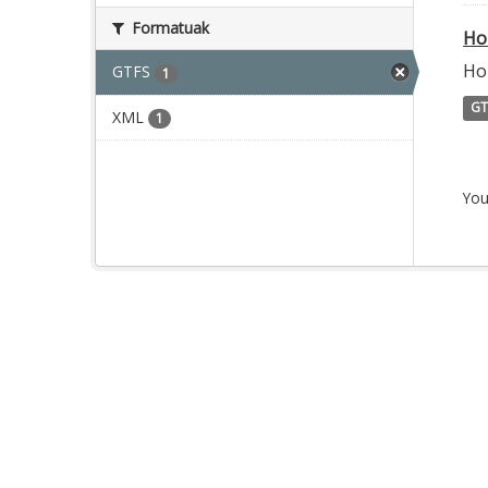
Formatuak
Ho
Ho
GTFS
1
GT
XML
1
You