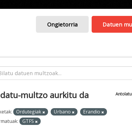
Ongietorria
Datuen mu
 datu-multzo aurkitu da
Antolat
ketak:
Ordutegiak
Urbano
Erandio
rmatuak:
GTFS