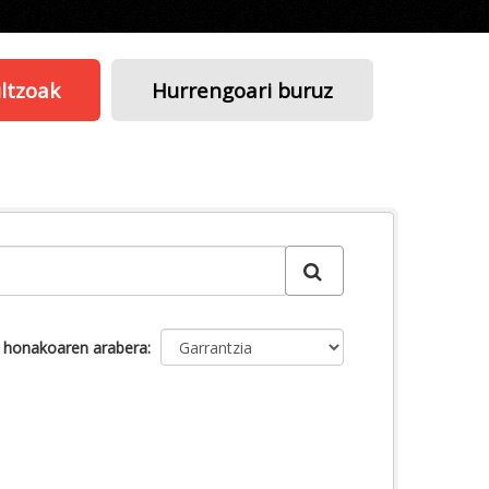
ltzoak
Hurrengoari buruz
u honakoaren arabera