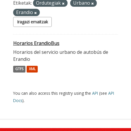
Etiketak:
Ordutegiak
Urbano
Erandio
Iragazi emaitzak
Horarios ErandioBus
Horarios del servicio urbano de autobús de
Erandio
GTFS
XML
You can also access this registry using the
API
(see
API
Docs
).