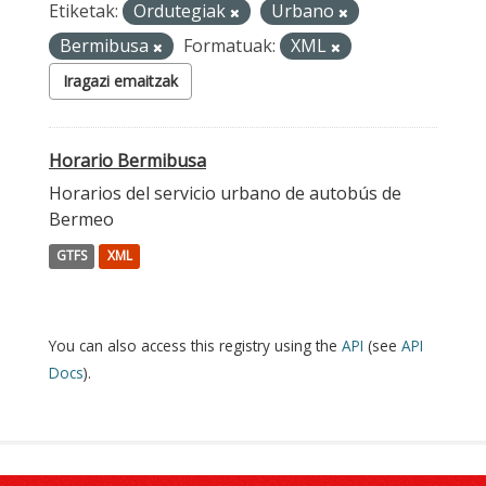
Etiketak:
Ordutegiak
Urbano
Bermibusa
Formatuak:
XML
Iragazi emaitzak
Horario Bermibusa
Horarios del servicio urbano de autobús de
Bermeo
GTFS
XML
You can also access this registry using the
API
(see
API
Docs
).