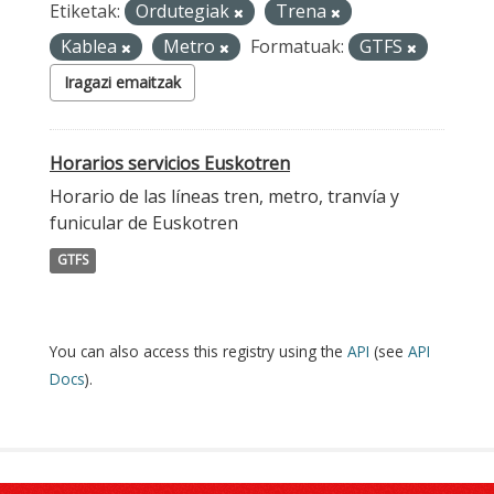
Etiketak:
Ordutegiak
Trena
Kablea
Metro
Formatuak:
GTFS
Iragazi emaitzak
Horarios servicios Euskotren
Horario de las líneas tren, metro, tranvía y
funicular de Euskotren
GTFS
You can also access this registry using the
API
(see
API
Docs
).