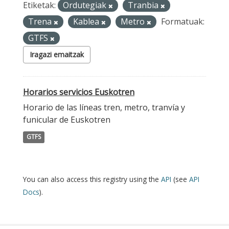
Etiketak:
Ordutegiak
Tranbia
Trena
Kablea
Metro
Formatuak:
GTFS
Iragazi emaitzak
Horarios servicios Euskotren
Horario de las líneas tren, metro, tranvía y
funicular de Euskotren
GTFS
You can also access this registry using the
API
(see
API
Docs
).