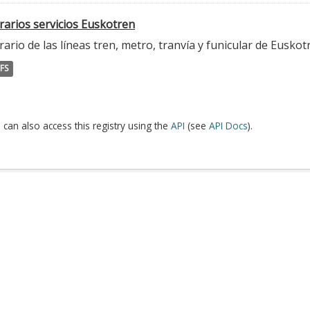
rarios servicios Euskotren
ario de las líneas tren, metro, tranvía y funicular de Euskot
FS
 can also access this registry using the
API
(see
API Docs
).