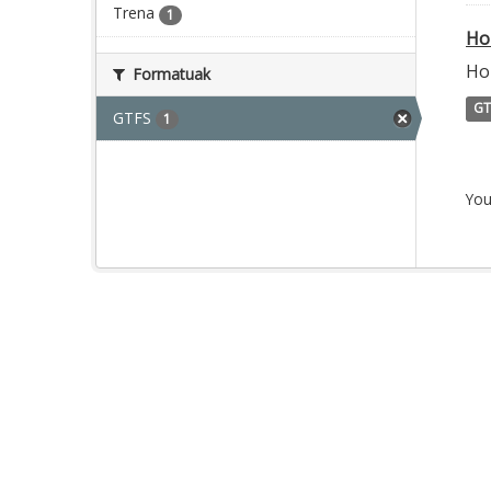
Trena
1
Ho
Hor
Formatuak
GT
GTFS
1
You