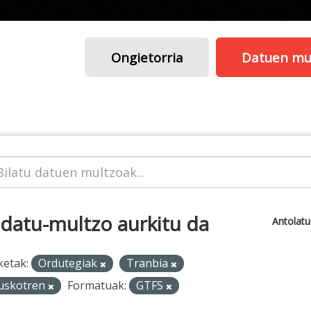
Ongietorria
Datuen mu
 datu-multzo aurkitu da
Antolat
ketak:
Ordutegiak
Tranbia
uskotren
Formatuak:
GTFS