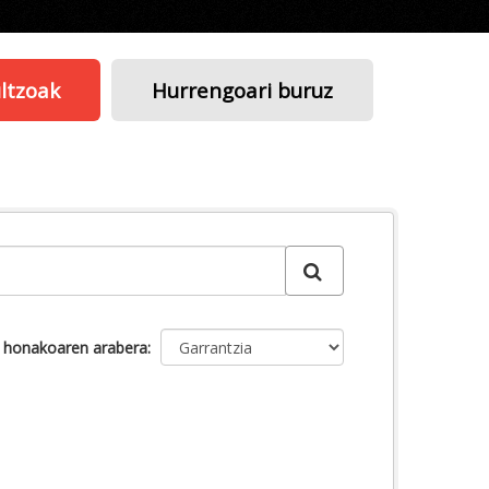
ltzoak
Hurrengoari buruz
u honakoaren arabera