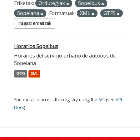
Etiketak:
Ordutegiak
Sopelbus
Sopelana
Formatuak:
XML
GTFS
Iragazi emaitzak
Horarios Sopelbus
Horarios del servicio urbano de autobús de
Sopelana
GTFS
XML
You can also access this registry using the
API
(see
API
Docs
).