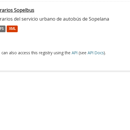
rarios Sopelbus
rarios del servicio urbano de autobús de Sopelana
FS
XML
 can also access this registry using the
API
(see
API Docs
).