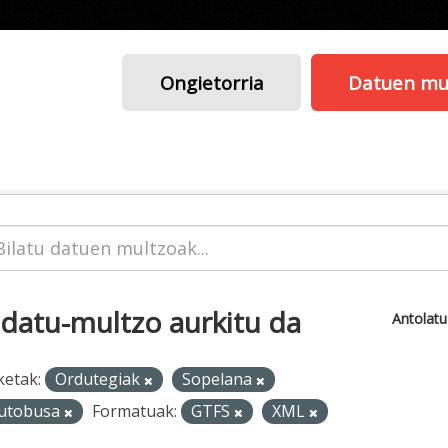
Ongietorria
Datuen mu
 datu-multzo aurkitu da
Antolat
ketak:
Ordutegiak
Sopelana
utobusa
Formatuak:
GTFS
XML