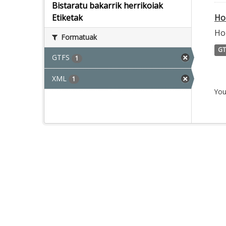
Bistaratu bakarrik herrikoiak
Ho
Etiketak
Ho
Formatuak
GT
GTFS
1
XML
1
You