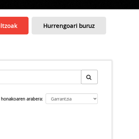
ltzoak
Hurrengoari buruz
u honakoaren arabera