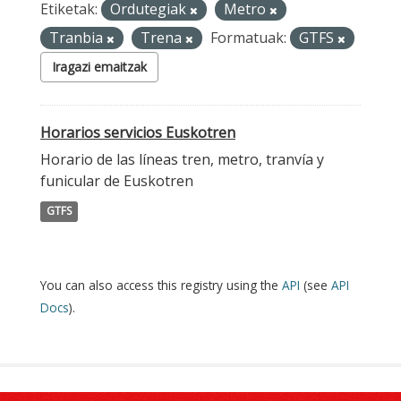
Etiketak:
Ordutegiak
Metro
Tranbia
Trena
Formatuak:
GTFS
Iragazi emaitzak
Horarios servicios Euskotren
Horario de las líneas tren, metro, tranvía y
funicular de Euskotren
GTFS
You can also access this registry using the
API
(see
API
Docs
).