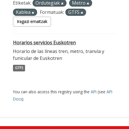
Etiketak:
Ordutegiak
Metro
Kablea
Formatuak:
GTFS
Iragazi emaitzak
Horarios servicios Euskotren
Horario de las líneas tren, metro, tranvía y
funicular de Euskotren
GTFS
You can also access this registry using the
API
(see
API
Docs
).