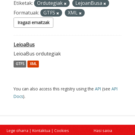
Etiketak:
Ordutegiak
LejoanBusa
Formatuak:
GTFS
XML
Iragazi emaitzak
LeioaBus
LeioaBus ordutegiak
GTFS
XML
You can also access this registry using the
API
(see
API
Docs
).
Lege oharra
|
Kontaktua
|
Cookies
Hasi saioa