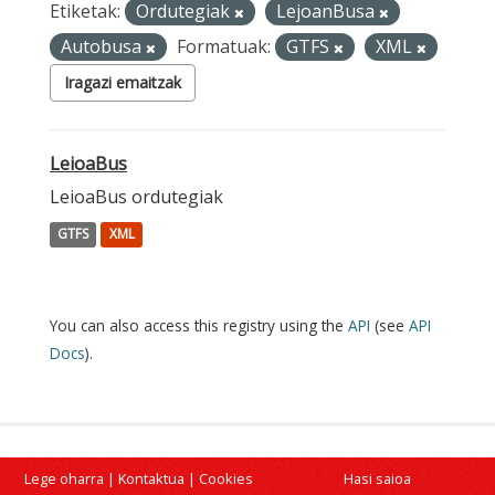
Etiketak:
Ordutegiak
LejoanBusa
Autobusa
Formatuak:
GTFS
XML
Iragazi emaitzak
LeioaBus
LeioaBus ordutegiak
GTFS
XML
You can also access this registry using the
API
(see
API
Docs
).
Lege oharra
|
Kontaktua
|
Cookies
Hasi saioa