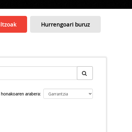
ltzoak
Hurrengoari buruz
u honakoaren arabera