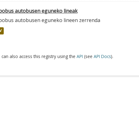
lbobus autobusen eguneko lineak
lbobus autobusen eguneko lineen zerrenda
V
 can also access this registry using the
API
(see
API Docs
).