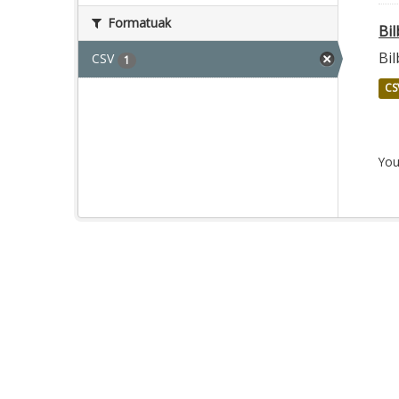
Formatuak
Bi
Bi
CSV
1
CS
You