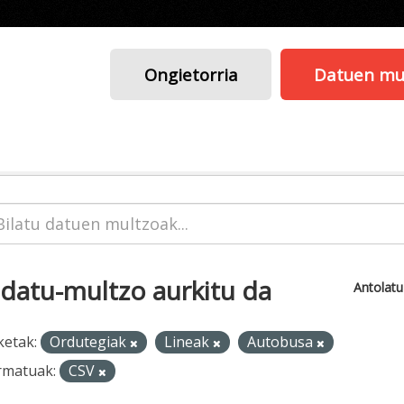
Ongietorria
Datuen mu
 datu-multzo aurkitu da
Antolat
ketak:
Ordutegiak
Lineak
Autobusa
rmatuak:
CSV