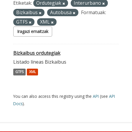
Etiketak:
Ordutegiak
Interurbano
Bizkaibus
Autobusa
Formatuak:
GTFS
XML
Iragazi emaitzak
Bizkaibus ordutegiak
Listado líneas Bizkaibus
GTFS
XML
You can also access this registry using the
API
(see
API
Docs
).