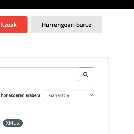
ltzoak
Hurrengoari buruz
u honakoaren arabera
XML