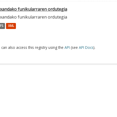
txandako funikularraren ordutegia
txandako funikularraren ordutegia
FS
XML
 can also access this registry using the
API
(see
API Docs
).