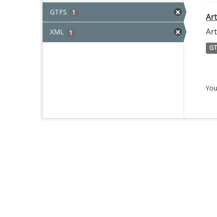
GTFS
1
Ar
Ar
XML
1
GT
You