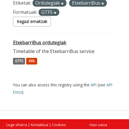
Etiketak:
Ordutegiak
EtxebarriBus
Formatuak:
GTFS
Iragazi emaitzak
EtxebarriBus ordutegiak
Timetable of the EtxebarriBus service
GTFS
XML
You can also access this registry using the
API
(see
API
Docs
).
Lege oharra
|
Kontaktua
|
Cookies
Hasi saioa