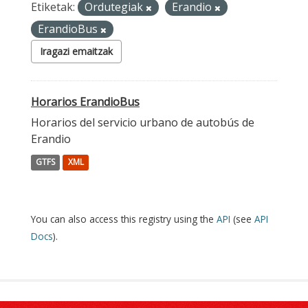
Etiketak:
Ordutegiak
Erandio
ErandioBus
Iragazi emaitzak
Horarios ErandioBus
Horarios del servicio urbano de autobús de
Erandio
GTFS
XML
You can also access this registry using the
API
(see
API
Docs
).