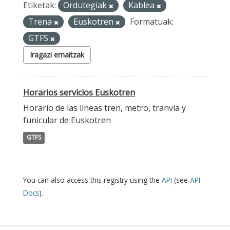
Etiketak:
Ordutegiak
Kablea
Trena
Euskotren
Formatuak:
GTFS
Iragazi emaitzak
Horarios servicios Euskotren
Horario de las líneas tren, metro, tranvía y
funicular de Euskotren
GTFS
You can also access this registry using the
API
(see
API
Docs
).