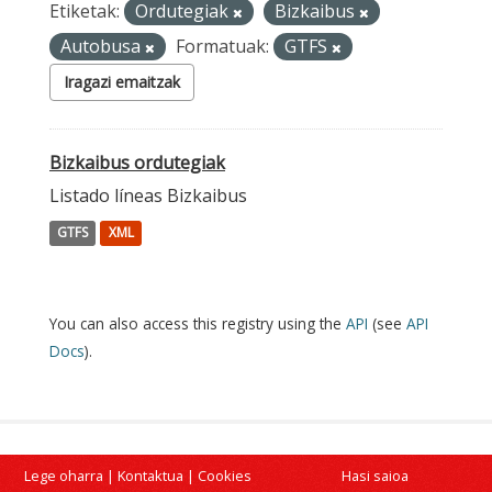
Etiketak:
Ordutegiak
Bizkaibus
Autobusa
Formatuak:
GTFS
Iragazi emaitzak
Bizkaibus ordutegiak
Listado líneas Bizkaibus
GTFS
XML
You can also access this registry using the
API
(see
API
Docs
).
Lege oharra
|
Kontaktua
|
Cookies
Hasi saioa