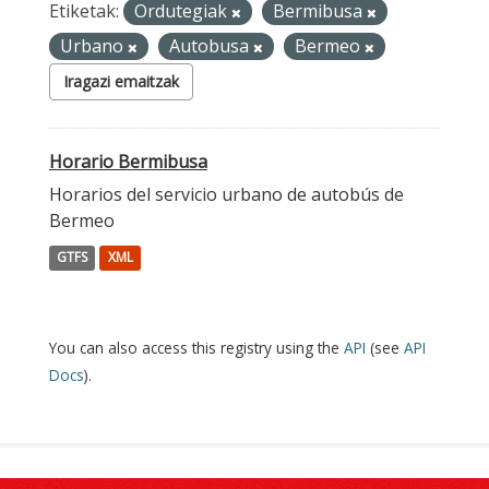
Etiketak:
Ordutegiak
Bermibusa
Urbano
Autobusa
Bermeo
Iragazi emaitzak
Horario Bermibusa
Horarios del servicio urbano de autobús de
Bermeo
GTFS
XML
You can also access this registry using the
API
(see
API
Docs
).