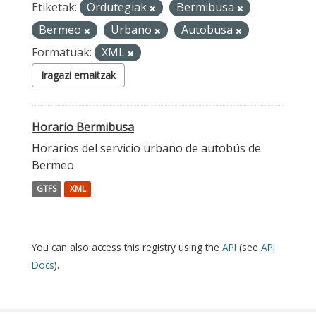
Etiketak:
Ordutegiak
Bermibusa
Bermeo
Urbano
Autobusa
Formatuak:
XML
Iragazi emaitzak
Horario Bermibusa
Horarios del servicio urbano de autobús de
Bermeo
GTFS
XML
You can also access this registry using the
API
(see
API
Docs
).