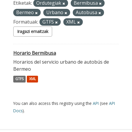
Etiketak:
Ordutegiak
Bermibusa
Bermeo
Urbano
Autobusa
Formatuak:
GTFS
XML
Iragazi emaitzak
Horario Bermibusa
Horarios del servicio urbano de autobús de
Bermeo
GTFS
XML
You can also access this registry using the
API
(see
API
Docs
).