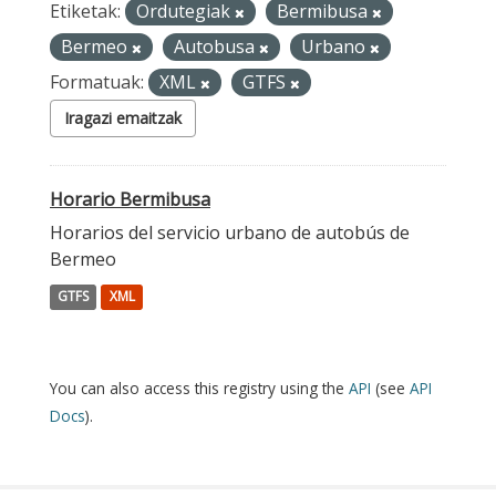
Etiketak:
Ordutegiak
Bermibusa
Bermeo
Autobusa
Urbano
Formatuak:
XML
GTFS
Iragazi emaitzak
Horario Bermibusa
Horarios del servicio urbano de autobús de
Bermeo
GTFS
XML
You can also access this registry using the
API
(see
API
Docs
).