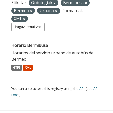
Etiketak:
Ordutegiak
Bermibusa
Bermeo
Urbano
Formatuak:
XML
Iragazi emaitzak
Horario Bermibusa
Horarios del servicio urbano de autobús de
Bermeo
GTFS
XML
You can also access this registry using the
API
(see
API
Docs
).