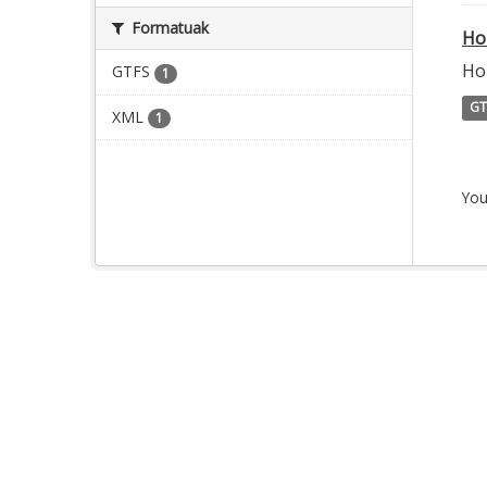
Formatuak
Ho
Ho
GTFS
1
GT
XML
1
You