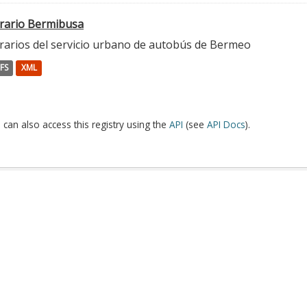
rario Bermibusa
rarios del servicio urbano de autobús de Bermeo
FS
XML
 can also access this registry using the
API
(see
API Docs
).