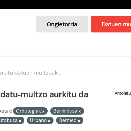
Ongietorria
Datuen mu
 datu-multzo aurkitu da
Antolat
ketak:
Ordutegiak
Bermibusa
utobusa
Urbano
Bermeo