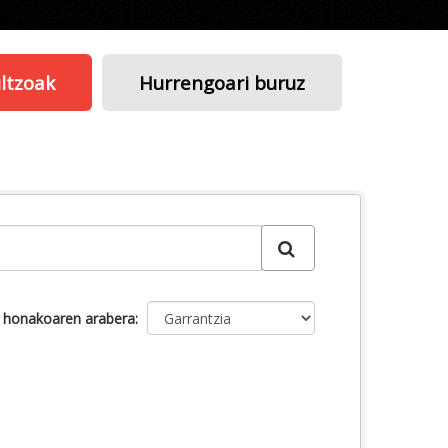
ltzoak
Hurrengoari buruz
u honakoaren arabera