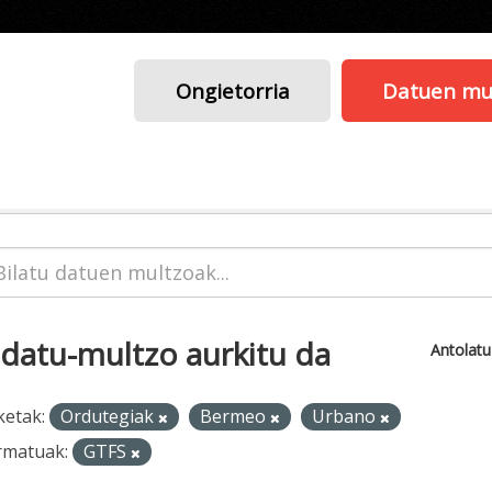
Ongietorria
Datuen mu
 datu-multzo aurkitu da
Antolat
ketak:
Ordutegiak
Bermeo
Urbano
rmatuak:
GTFS