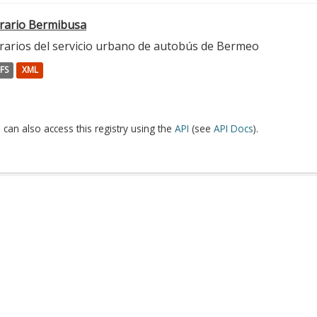
rario Bermibusa
rarios del servicio urbano de autobús de Bermeo
FS
XML
 can also access this registry using the
API
(see
API Docs
).