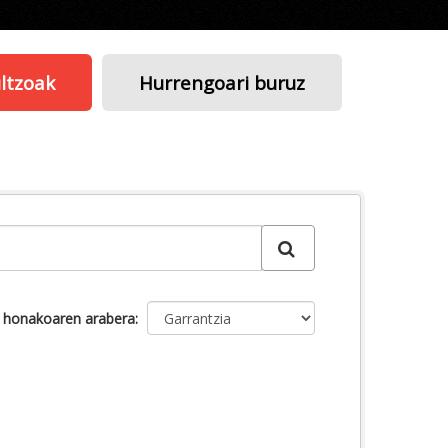
ltzoak
Hurrengoari buruz
u honakoaren arabera