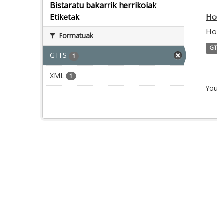
Bistaratu bakarrik herrikoiak
Ho
Etiketak
Ho
Formatuak
GT
GTFS
1
XML
1
You