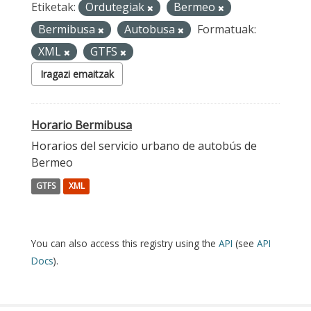
Etiketak:
Ordutegiak
Bermeo
Bermibusa
Autobusa
Formatuak:
XML
GTFS
Iragazi emaitzak
Horario Bermibusa
Horarios del servicio urbano de autobús de
Bermeo
GTFS
XML
You can also access this registry using the
API
(see
API
Docs
).