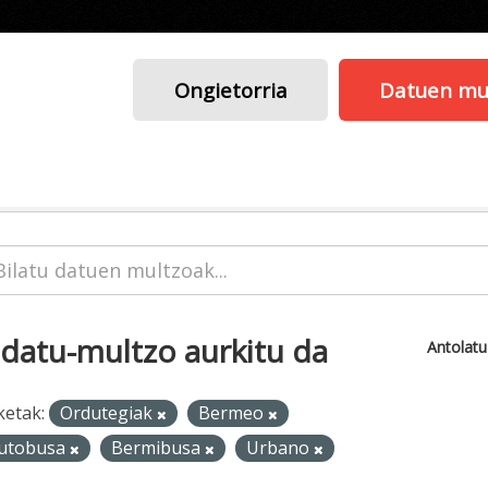
Ongietorria
Datuen mu
 datu-multzo aurkitu da
Antolat
ketak:
Ordutegiak
Bermeo
utobusa
Bermibusa
Urbano