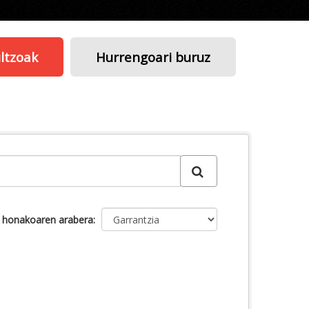
ltzoak
Hurrengoari buruz
u honakoaren arabera