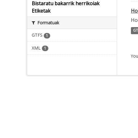
Bistaratu bakarrik herrikoiak
Ho
Etiketak
Ho
Formatuak
GT
GTFS
1
XML
1
You