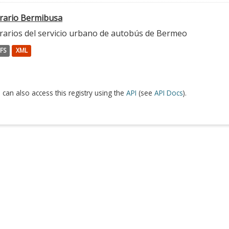
rario Bermibusa
rarios del servicio urbano de autobús de Bermeo
FS
XML
 can also access this registry using the
API
(see
API Docs
).