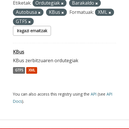
Etiketak:
Ordutegiak
Barakaldo
Autobusa
KBus
Formatuak:
XML
GTFS
Iragazi emaitzak
KBus
KBus zerbitzuaren ordutegiak
GTFS
XML
You can also access this registry using the
API
(see
API
Docs
).