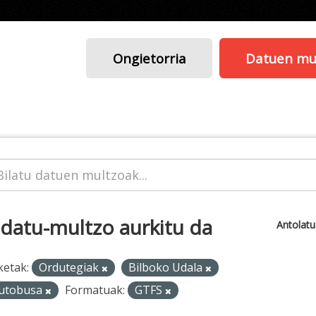
Ongietorria
Datuen mu
 datu-multzo aurkitu da
Antolat
ketak:
Ordutegiak
Bilboko Udala
utobusa
Formatuak:
GTFS