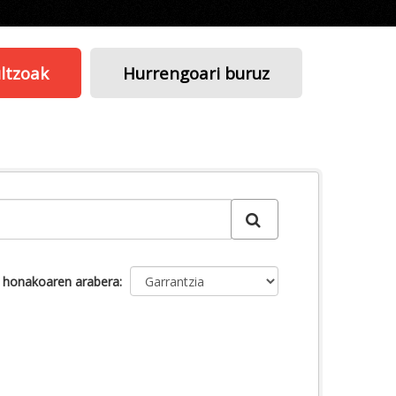
ltzoak
Hurrengoari buruz
u honakoaren arabera