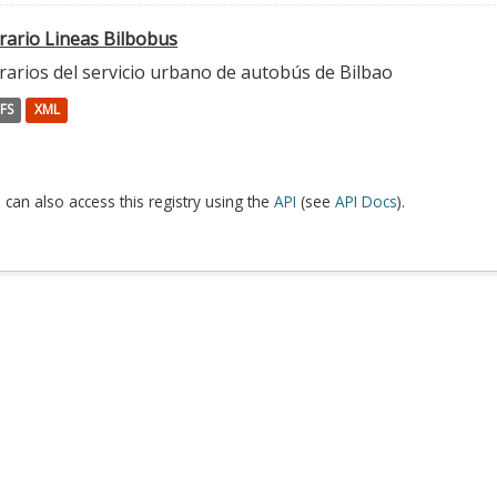
rario Lineas Bilbobus
rarios del servicio urbano de autobús de Bilbao
FS
XML
 can also access this registry using the
API
(see
API Docs
).