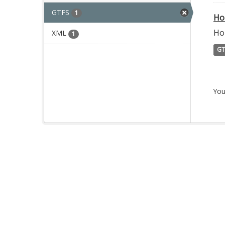
GTFS
1
Ho
Ho
XML
1
GT
You