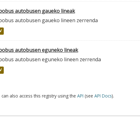
lbobus autobusen gaueko lineak
lbobus autobusen gaueko lineen zerrenda
V
lbobus autobusen eguneko lineak
lbobus autobusen eguneko lineen zerrenda
V
 can also access this registry using the
API
(see
API Docs
).