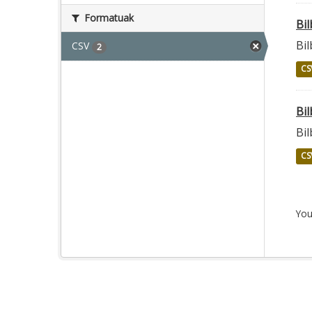
Formatuak
Bi
Bi
CSV
2
CS
Bi
Bi
CS
You