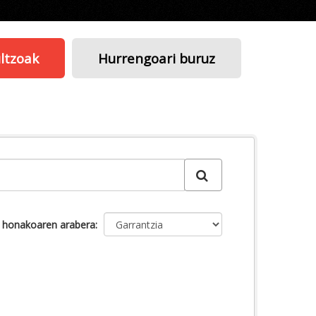
ltzoak
Hurrengoari buruz
u honakoaren arabera