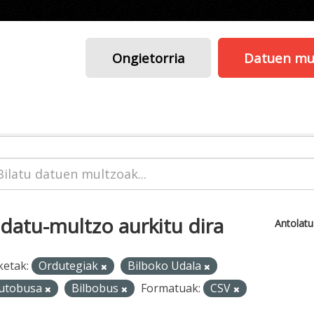
Ongietorria
Datuen mu
 datu-multzo aurkitu dira
Antolat
ketak:
Ordutegiak
Bilboko Udala
utobusa
Bilbobus
Formatuak:
CSV