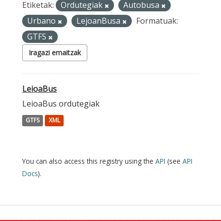
Etiketak:
Ordutegiak
Autobusa
Urbano
LejoanBusa
Formatuak:
GTFS
Iragazi emaitzak
LeioaBus
LeioaBus ordutegiak
GTFS
XML
You can also access this registry using the
API
(see
API
Docs
).