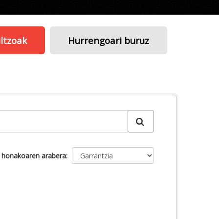
ltzoak
Hurrengoari buruz
u honakoaren arabera