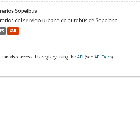
rarios Sopelbus
rarios del servicio urbano de autobús de Sopelana
FS
XML
 can also access this registry using the
API
(see
API Docs
).