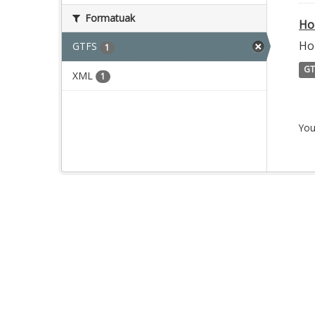
Formatuak
Ho
Ho
GTFS
1
GT
XML
1
You