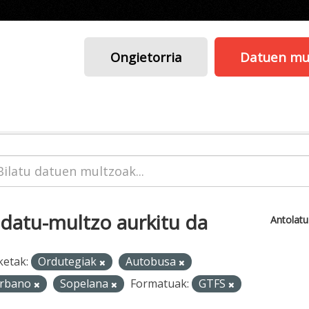
Ongietorria
Datuen mu
 datu-multzo aurkitu da
Antolat
ketak:
Ordutegiak
Autobusa
rbano
Sopelana
Formatuak:
GTFS