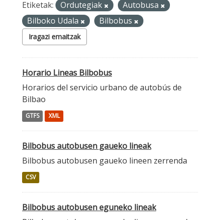
Etiketak:
Ordutegiak
Autobusa
Bilboko Udala
Bilbobus
Iragazi emaitzak
Horario Lineas Bilbobus
Horarios del servicio urbano de autobús de
Bilbao
GTFS
XML
Bilbobus autobusen gaueko lineak
Bilbobus autobusen gaueko lineen zerrenda
CSV
Bilbobus autobusen eguneko lineak