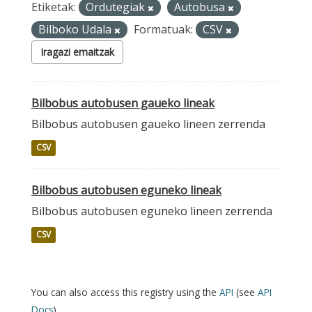
Etiketak:
Ordutegiak
Autobusa
Bilboko Udala
Formatuak:
CSV
Iragazi emaitzak
Bilbobus autobusen gaueko lineak
Bilbobus autobusen gaueko lineen zerrenda
CSV
Bilbobus autobusen eguneko lineak
Bilbobus autobusen eguneko lineen zerrenda
CSV
You can also access this registry using the
API
(see
API
Docs
).