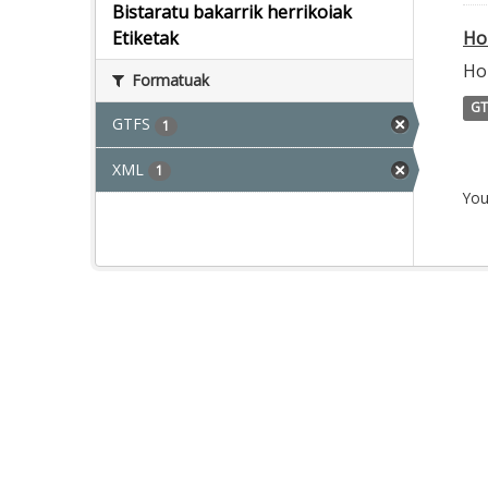
Bistaratu bakarrik herrikoiak
Ho
Etiketak
Ho
Formatuak
GT
GTFS
1
XML
1
You