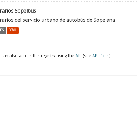
rarios Sopelbus
rarios del servicio urbano de autobús de Sopelana
FS
XML
 can also access this registry using the
API
(see
API Docs
).