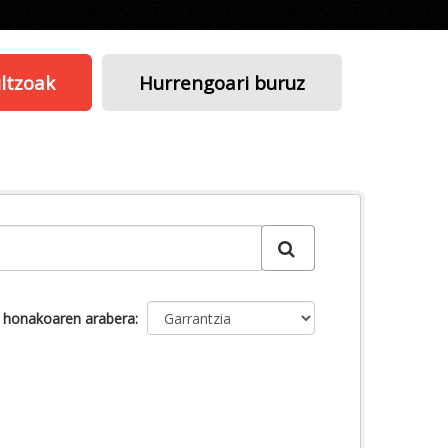
ltzoak
Hurrengoari buruz
u honakoaren arabera