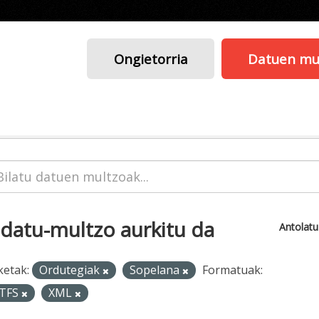
Ongietorria
Datuen mu
 datu-multzo aurkitu da
Antolat
ketak:
Ordutegiak
Sopelana
Formatuak:
TFS
XML